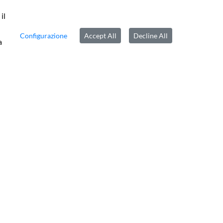
il
Configurazione
Accept All
Decline All
a