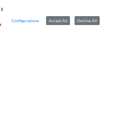
il
Configurazione
Accept All
Decline All
a