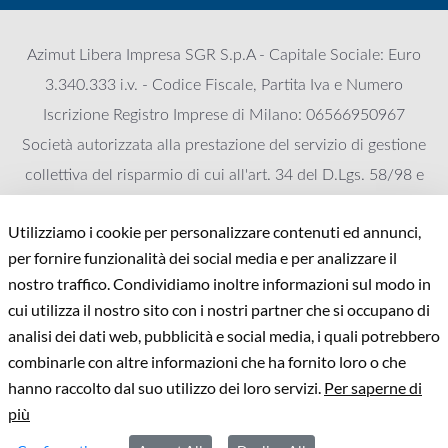
Azimut Libera Impresa SGR S.p.A - Capitale Sociale: Euro
3.340.333 i.v. - Codice Fiscale, Partita Iva e Numero
Iscrizione Registro Imprese di Milano: 06566950967
Società autorizzata alla prestazione del servizio di gestione
collettiva del risparmio di cui all'art. 34 del D.Lgs. 58/98 e
iscritta all'Albo delle SGR, Sezione gestori di FIA al numero
Utilizziamo i cookie per personalizzare contenuti ed annunci,
125. Appartenente al Gruppo Azimut Holding, Socio unico
per fornire funzionalità dei social media e per analizzare il
Azimut Holding S.p.A. che esercita l’attività di direzione e
nostro traffico. Condividiamo inoltre informazioni sul modo in
coordinamento
cui utilizza il nostro sito con i nostri partner che si occupano di
Azimut Libera Impresa SGR S.p.A. è associata a AIFI -
analisi dei dati web, pubblicità e social media, i quali potrebbero
Associazione Italiana del Private Equity Venture Capital e
combinarle con altre informazioni che ha fornito loro o che
www.aifi.it
Private Debt (
) che sviluppa, coordina e
hanno raccolto dal suo utilizzo dei loro servizi.
Per saperne di
più
rappresenta, in sede istituzionale, i soggetti attivi sul
mercato italiano nel private equity e nel venture capital”